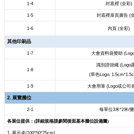
1-4
封底裡 (全彩)
1-5
封底裡扉頁廣告 (全
1-6
內頁 (全彩)
其他印刷品
1-7
大會資料袋贊助 (Logo
識別證掛繩 (Logo
1-8
(單色Logo, 1.5cm*1.
1-9
大會用筆 (Logo或公司
2. 展覽攤位
2-1
每單位3米*2米/
各展位提供：(詳細規格請參閱後面基本攤位設備圖)
1. 展示桌(100*50*75cm)