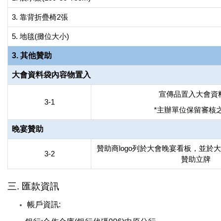
3. 靠背折疊椅2張
5. 地毯(攤位大小)
3. 其他贊助
大會資料袋內容物置入
宣傳品置入大會資
3-1
*主辦單位保留審核
晚宴贊助
贊助商logo列於大會晚宴看板，並於
3-2
贊助立牌
三. 匯款資訊
帳戶資訊: