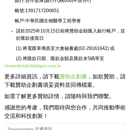
銀行:合作金庫(銀行代碼006)中原分行
帳號:1391717200651
帳戶:中華民國生物醫學工程學會
請於2025年10月15日前將贊助金額匯入銀行帳戶，並
於匯款後當日
(1) 將電匯單傳真至大會秘書處(02-29161642) 或
(2) 將匯款日期、匯款金額及匯款末5碼寄至
vivianchen@ethinkpco.com.tw
更多詳細資訊，請下載
贊助企劃書
，如欲贊助，請
下載贊助企劃書填妥資料並回傳檔案。
如需了解更多贊助詳情，請隨時與我們聯繫。
感謝您的考慮，我們期待與您合作，共同推動學術
交流和科技創新！
Transportation 交通資訊