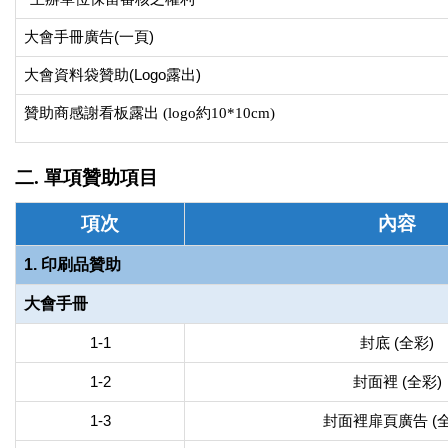
大會手冊廣告(一頁)
大會資料袋贊助(Logo露出)
贊助商感謝看板露出
(logo約10*10cm)
二. 單項贊助項目
項次
內容
1. 印刷品贊助
大會手冊
1-1
封底 (全彩)
1-2
封面裡 (全彩)
1-3
封面裡扉頁廣告 (全